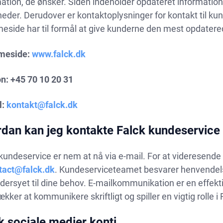
mation, de ønsker. Siden indeholder opdateret informati
eder. Derudover er kontaktoplysninger for kontakt til ku
eside har til formål at give kunderne den mest opdatere
meside:
www.falck.dk
n: +45 70 10 20 31
l:
kontakt@falck.dk
dan kan jeg kontakte Falck kundeservice 
kundeservice er nem at nå via e-mail. For at videresende
tact@falck.dk
. Kundeserviceteamet besvarer henvendelse
dersyet til dine behov. E-mailkommunikation er en effek
ækker at kommunikere skriftligt og spiller en vigtig rolle 
k sociale medier konti