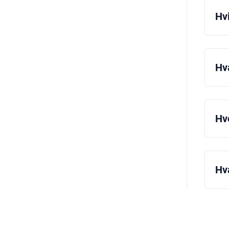
Hv
Du 
til
Hv
Gar
kun
Hv
Det
af 
Hva
Du 
på 