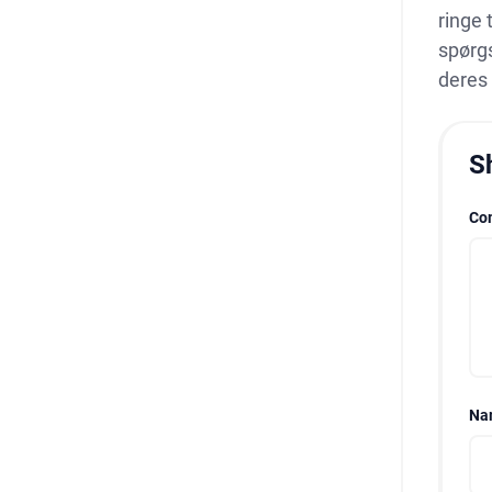
ringe 
spørgs
deres
S
Co
Na