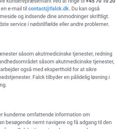
ive kunderepræsentant ved at ringe til
+45 70 10 20
en e-mail til
contact@falck.dk
. Du kan også
mmeside og indsende dine anmodninger skriftligt.
ste service i nødstilfælde eller andre problemer.
tjenester såsom akutmedicinske tjenester, redning
r sundhedsområdet såsom akutmedicinske tjenester,
arbejder også med eksperthold for at sikre
stjenester. Falck tilbyder en pålidelig løsning i
ang.
byder kunderne omfattende information om
an besøgende nemt navigere og få adgang til den