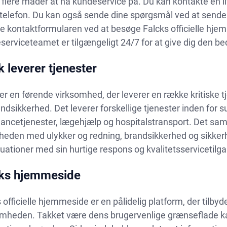
 flere måder at nå kundeservice på. Du kan kontakte en l
telefon. Du kan også sende dine spørgsmål ved at sende 
e kontaktformularen ved at besøge Falcks officielle hje
erviceteamet er tilgængeligt 24/7 for at give dig den bed
k leverer tjenester
er en førende virksomhed, der leverer en række kritiske 
ndsikkerhed. Det leverer forskellige tjenester inden fo
ncetjenester, lægehjælp og hospitalstransport. Det sam
heden med ulykker og redning, brandsikkerhed og sikkerhed
uationer med sin hurtige respons og kvalitetsservicetilg
ks hjemmeside
 officielle hjemmeside er en pålidelig platform, der til
omheden. Takket være dens brugervenlige grænseflade k