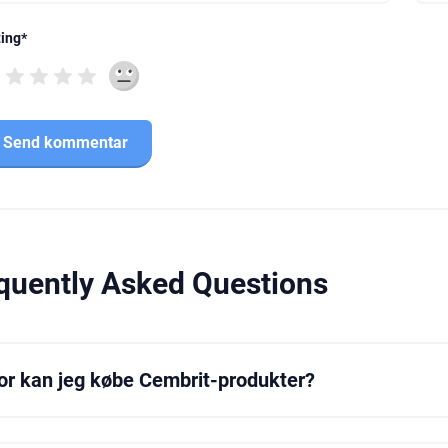
ing
*
quently Asked Questions
or kan jeg købe Cembrit-produkter?
kan få Cembrit-produkter fra autoriserede salgssteder og
duktkataloger og salgssteder på Cembrits hjemmeside.