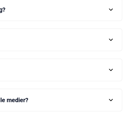
g?
 egnede produkt til tagdækning. Eksperter vil
s karakteristika og behov.
produktet. Du kan ringe til Cembrit
n for produkterne.
uktkatalogerne og på hjemmesiden for montering
nen ved at konsultere kundeservice.
ale medier?
i fra de relevante platforme eller ved at klikke