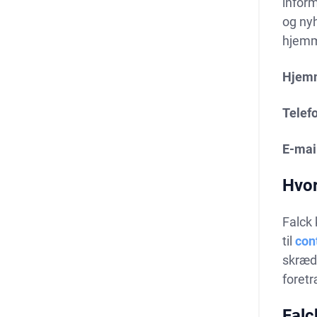
infor
og nyh
hjemm
Hjem
Telefo
E-mai
Hvor
Falck 
til
con
skræd
foretr
Falc