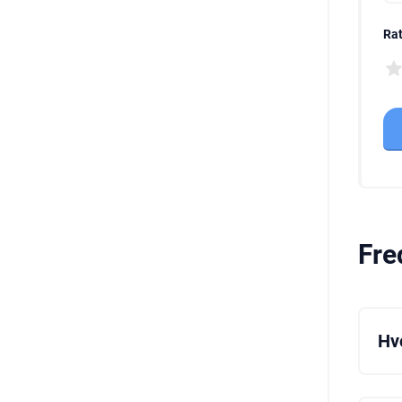
Rat
Fre
Hv
Du 
pro