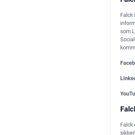
Falck 
infor
som Li
Socia
kommu
Faceb
Linke
YouTu
Falc
Falck 
sikker