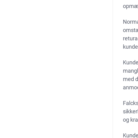
opmær
Norma
omstæn
retur
kunder
Kunder
mangle
med d
anmodn
Falcks
sikker
og kra
Kunde