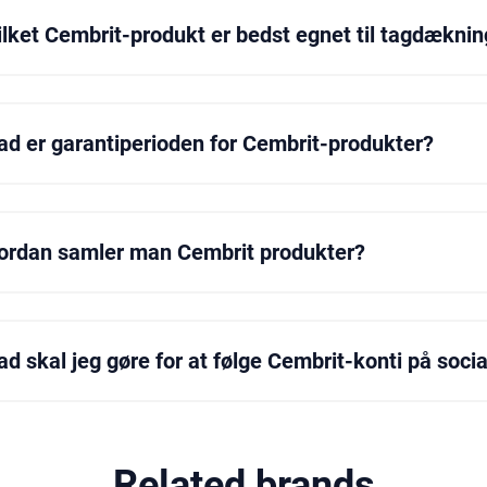
ilket Cembrit-produkt er bedst egnet til tagdæknin
kan kontakte Cembrit kundeservice for at finde det bedst
byde dig den bedst egnede løsning i henhold til bygningen
ad er garantiperioden for Cembrit-produkter?
antiperioden for Cembrit-produkter varierer afhængigt af 
deservice for detaljerede oplysninger om garantiperiode
ordan samler man Cembrit produkter?
aljerede monteringsvejledninger er tilgængelige i prod
Cembrit-produkter. Du kan også få support til installatio
d skal jeg gøre for at følge Cembrit-konti på soci
kan følge Cembrits sociale mediekonti ved at søge på kont
de sociale mediers links på hjemmesiden.
Related brands