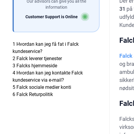
Der er
Our advisors can give you all the
information
31
på 
udfyld
Customer Support is Online
Kundes
Falc
1
Hvordan kan jeg få fat i Falck
kundeservice?
Falck
2
Falck leverer tjenester
og bra
3
Falcks hjemmeside
ambula
4
Hvordan kan jeg kontakte Falck
sikker
kundeservice via e-mail?
5
Falck sociale medier konti
nødsit
6
Falck Returpolitik
Falc
Falcks
virks