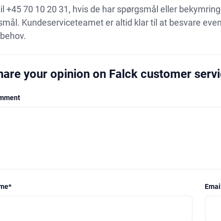
til +45 70 10 20 31, hvis de har spørgsmål eller bekymri
mål. Kundeserviceteamet er altid klar til at besvare eve
 behov.
hare your opinion on Falck customer serv
mment
me
*
Emai