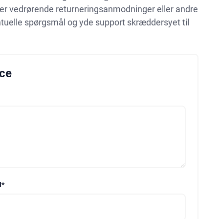
nger vedrørende returneringsanmodninger eller andre
ntuelle spørgsmål og yde support skræddersyet til
ice
l
*