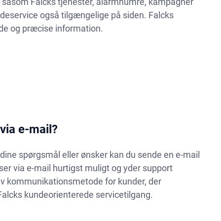
on såsom Falcks tjenester, alarmnumre, kampagner
ndeservice også tilgængelige på siden. Falcks
de og præcise information.
via e-mail?
 dine spørgsmål eller ønsker kan du sende en e-mail
r via e-mail hurtigst muligt og yder support
tiv kommunikationsmetode for kunder, der
i Falcks kundeorienterede servicetilgang.