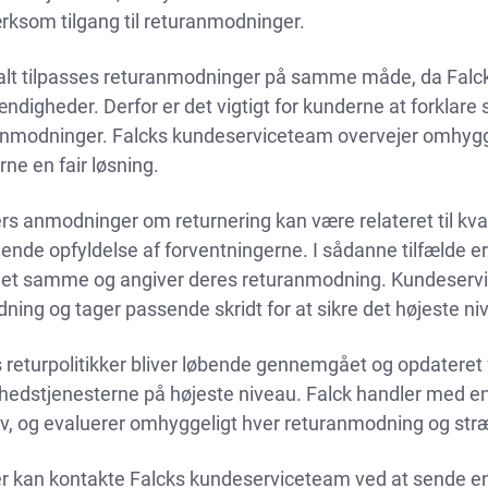
ksom tilgang til returanmodninger.
lt tilpasses returanmodninger på samme måde, da Falcks
digheder. Derfor er det vigtigt for kunderne at forklare s
anmodninger. Falcks kundeserviceteam overvejer omhygge
ne en fair løsning.
s anmodninger om returnering kan være relateret til kvalite
nde opfyldelse af forventningerne. I sådanne tilfælde er 
et samme og angiver deres returanmodning. Kundeservice
ing og tager passende skridt for at sikre det højeste ni
 returpolitikker bliver løbende gennemgået og opdateret
hedstjenesterne på højeste niveau. Falck handler med en
v, og evaluerer omhyggeligt hver returanmodning og stræb
r kan kontakte Falcks kundeserviceteam ved at sende en 