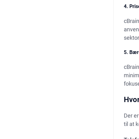
4. Pri
cBrai
anvend
sektor
5. Bær
cBrain
minime
fokus
Hvor
Der er
til at