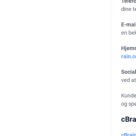
Telef
dine t
E-mai
en bek
Hjem
rain.
Socia
ved at
Kundes
og sp
cBra
cBrai