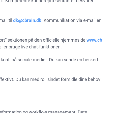
11
. Kompetente kunderepræsentanter besvarer
ail til
dk@cbrain.dk
. Kommunikation via e-mail er
ort” sektionen på den officielle hjemmeside
www.cb
ller bruge live chat-funktionen.
konti på sociale medier. Du kan sende en besked
fektivt. Du kan med ro i sindet formidle dine behov
ransformation og workflow management. Dets