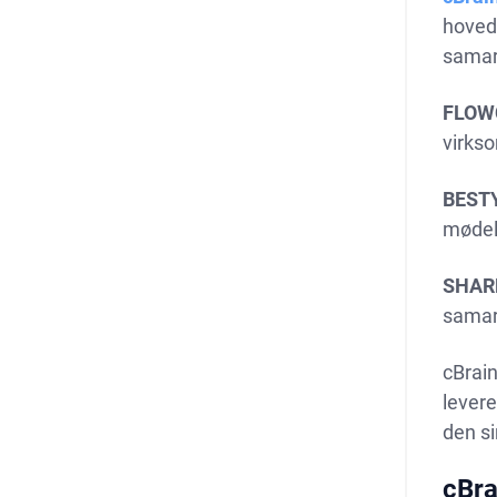
hovedm
samarb
FLOW
virkso
BEST
mødel
SHAR
samarb
cBrain
levere
den si
cBra