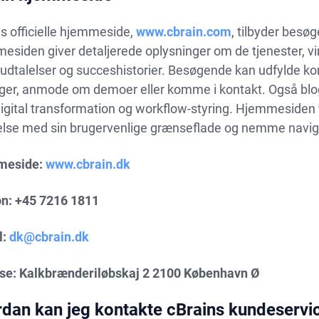
s officielle hjemmeside,
www.cbrain.com
, tilbyder besø
esiden giver detaljerede oplysninger om de tjenester, v
udtalelser og succeshistorier. Besøgende kan udfylde ko
ger, anmode om demoer eller komme i kontakt. Også blog- 
gital transformation og workflow-styring. Hjemmesiden ti
else med sin brugervenlige grænseflade og nemme navig
meside:
www.cbrain.dk
on: +45 7216 1811
l:
dk@cbrain.dk
se: Kalkbrænderiløbskaj 2
2100 København Ø
dan kan jeg kontakte cBrains kundeservic