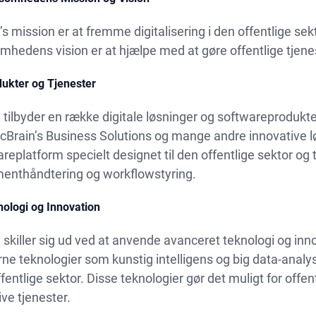
’s mission er at fremme digitalisering i den offentlige se
mhedens vision er at hjælpe med at gøre offentlige tjenes
dukter og Tjenester
 tilbyder en række digitale løsninger og softwareproduk
 cBrain’s Business Solutions og mange andre innovative 
replatform specielt designet til den offentlige sektor og
enthåndtering og workflowstyring.
nologi og Innovation
 skiller sig ud ved at anvende avanceret teknologi og i
e teknologier som kunstig intelligens og big data-analyse
fentlige sektor. Disse teknologier gør det muligt for off
ive tjenester.