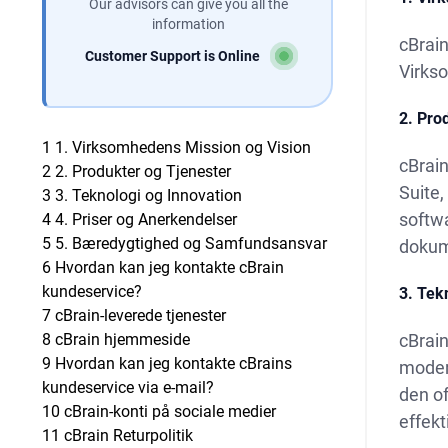
Our advisors can give you all the
information
cBrain
Customer Support is Online
Virkso
2. Pro
1
1. Virksomhedens Mission og Vision
cBrain
2
2. Produkter og Tjenester
Suite,
3
3. Teknologi og Innovation
softwa
4
4. Priser og Anerkendelser
5
5. Bæredygtighed og Samfundsansvar
dokum
6
Hvordan kan jeg kontakte cBrain
kundeservice?
3. Tek
7
cBrain-leverede tjenester
8
cBrain hjemmeside
cBrain
9
Hvordan kan jeg kontakte cBrains
modern
kundeservice via e-mail?
den of
10
cBrain-konti på sociale medier
effekt
11
cBrain Returpolitik