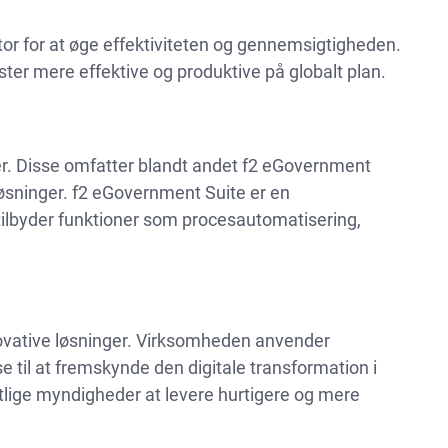
ktor for at øge effektiviteten og gennemsigtigheden.
ter mere effektive og produktive på globalt plan.
ter. Disse omfatter blandt andet f2 eGovernment
løsninger. f2 eGovernment Suite er en
 tilbyder funktioner som procesautomatisering,
nnovative løsninger. Virksomheden anvender
 til at fremskynde den digitale transformation i
entlige myndigheder at levere hurtigere og mere