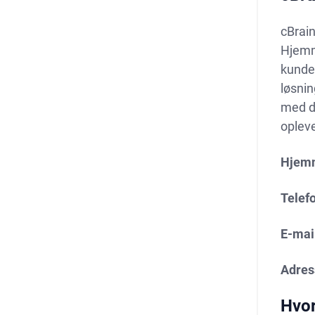
cBrain
Hjemm
kunde
løsnin
med di
oplev
Hjem
Telef
E-mai
Adres
Hvor