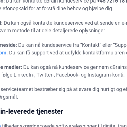
on:
Du kan kontakte cBrain kundeservice på
+45 7216 18
elefonopkald for at forstå dine behov og hjælpe dig.
l:
Du kan også kontakte kundeservice ved at sende en e-m
vem metode til at dele detaljerede oplysninger.
meside:
Du kan nå kundeservice fra “Kontakt” eller “Supp
com
. Du kan få support ved at udfylde kontaktformularen e
le medier:
Du kan også nå kundeservice gennem cBrains 
 følge LinkedIn-, Twitter-, Facebook- og Instagram-konti.
erviceteamet bestræber sig på at svare dig hurtigt og ef
ørgsmål.
in-leverede tjenester
n
tilbyder skræddersyede softwareløsninger til digital t