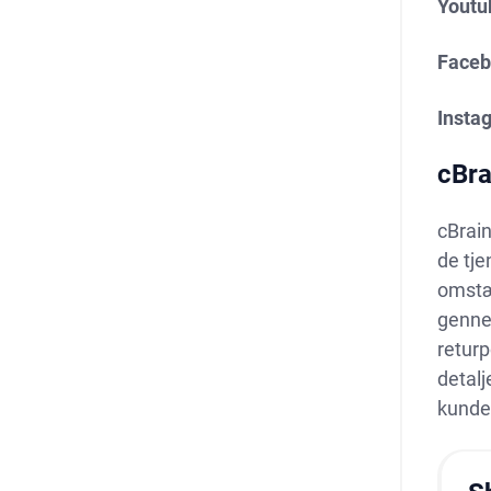
Youtu
Faceb
Insta
cBra
cBrain
de tje
omstæn
gennem
returp
detalj
kunde