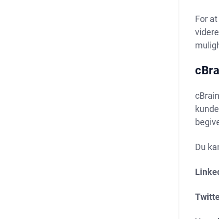
For at
vider
muligh
cBra
cBrain
kunder
begive
Du kan
Linke
Twitte