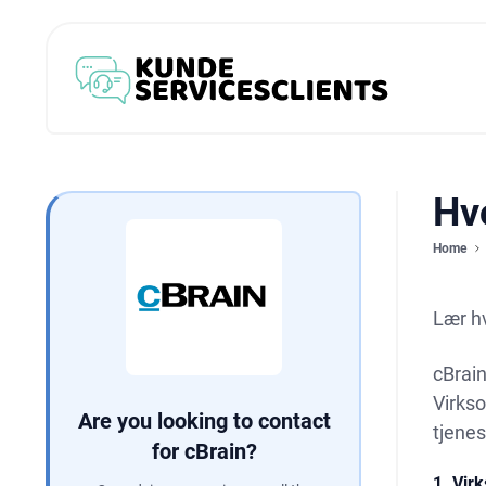
Hv
Home
Lær h
cBrain
Virkso
Are you looking to contact
tjenes
for cBrain?
1. Vir